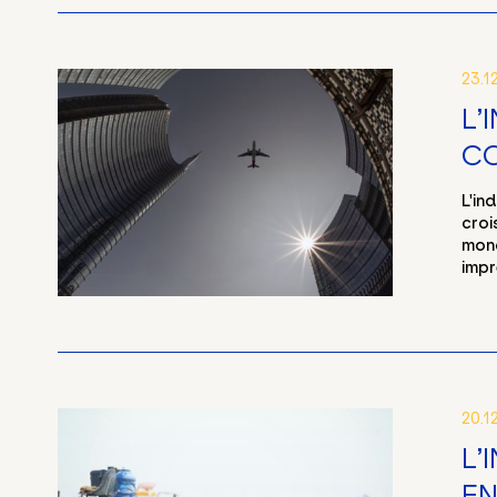
23.1
L’
C
L'in
croi
mond
impr
20.1
L’
EN