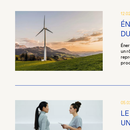
12.0
ÉN
DU
Éner
un r
repr
prod
05.0
LE
UN