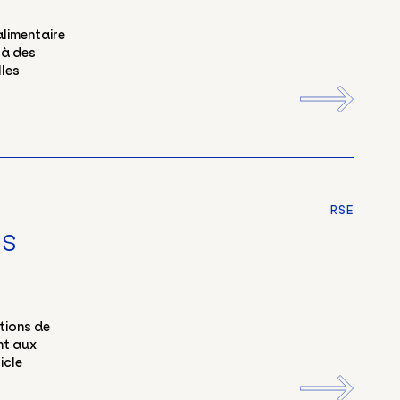
alimentaire
 à des
les
RSE
NS
tions de
nt aux
icle