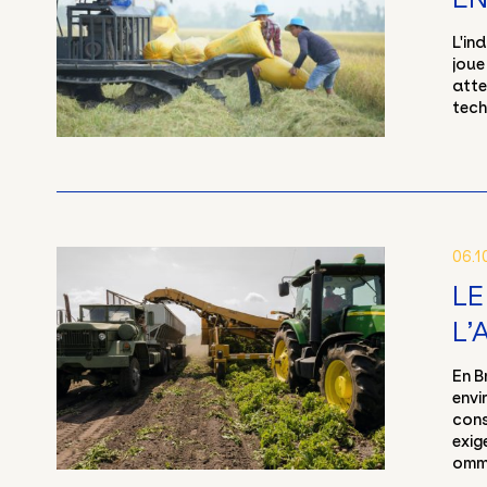
L'in
joue
atte
tech
06.1
LE
L’
En B
envi
cons
exig
omme