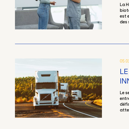
La H
biot
est 
des 
05.0
LE
IN
Le s
entr
défi
atte