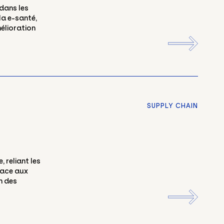
 dans les
la e-santé,
mélioration
SUPPLY CHAIN
, reliant les
Face aux
on des