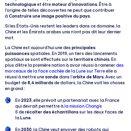
technologique
et être
moteur d’innovations
. Être à
l’origine de telles découvertes ne peut que contribuer
à
Construire une image positive du pays
.
Si les États-Unis restent les leaders dans ce domaine, la
Chine et les Émirats arabes unis n’ont pas dit leur dernier
mot.
La Chine est aujourd’hui une des
principales
puissances
spatiales. En 2019, un tiers des lancements
spatiaux se sont effectués sur le
territoire chinois
. En
plus d’être la première nation à avoir réussi à ramener
des
morceaux de la face cachée de la Lune sur Terre
elle a
réussi à mettre une
sonde
dans l’
orbite de Mars
. Avec un
budget de
8,4 milliards
de dollars, la Chine voit les choses
en grand :
En
2023
, elle prévoit un partenariat avec la France
qui devrait permettre à
la mission Chang’e
6
de
récolter des échantillons
sur les deux faces de
la
Lune
.
En
2030
, la Chine veut envoyer des robots qui