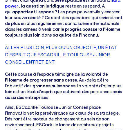
S’ il est clair que la conquête spatiale est un outil d’
hard
power
, la
question juridique
reste en suspend. À
qui
appartient l’espace
? Les pays peuvent-ils y exercer
leur souveraineté ? Ce sont des questions qui reviendront
de plus en plus régulièrement sur la scène internationale
dans les années à venir car le
progrès poussera l’Homme
toujours plus loin
dans sa
quête de l’inconnu
.
ALLER PLUS LOIN, PLUS QU’UN OBJECTIF, UN ÉTAT
D’ESPRIT QUE ESCADRILLE TOULOUSE JUNIOR
CONSEIL ENTRETIENT.
Cette course à l’espace témoigne de la
volonté de
l’Homme de progresser sans cesse
. Au-delà d’être
l’objectif des
grandes puissances
, la volonté d’aller plus
loin est un
état d’esprit
que cultivent des personnes mais
aussi des entreprises.
Ainsi, ESCadrille Toulouse Junior Conseil place
l’innovation et la persévérance au cœur de sa stratégie.
Désirant être moteur de changement au sein de son
environnement, ESCadrille lance de nombreux projets