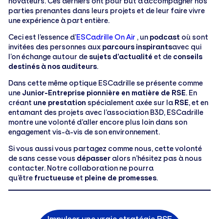
novateurs. Ces derniers ont pour but d’accompagner nos
parties prenantes dans leurs projets et de leur faire vivre
une expérience à part entière.
Ceci est l’essence d’
ESCadrille On Air
, un
podcast
où sont
invitées des personnes aux
parcours inspirants
avec qui
l’on échange autour de
sujets d’actualité
et de
conseils
destinés à nos auditeurs
.
Dans cette même optique ESCadrille se présente comme
une
Junior-Entreprise pionnière en matière de RSE
. En
créant
une prestation
spécialement axée sur la
RSE
, et en
entamant des projets avec l’association B3D, ESCadrille
montre une volonté d’aller encore plus loin dans son
engagement vis-à-vis de son environnement.
Si vous aussi vous partagez comme nous, cette volonté
de sans cesse vous
dépasser
alors n’hésitez pas à nous
contacter. Notre collaboration ne pourra
qu’être
fructueuse
et
pleine de promesses
.