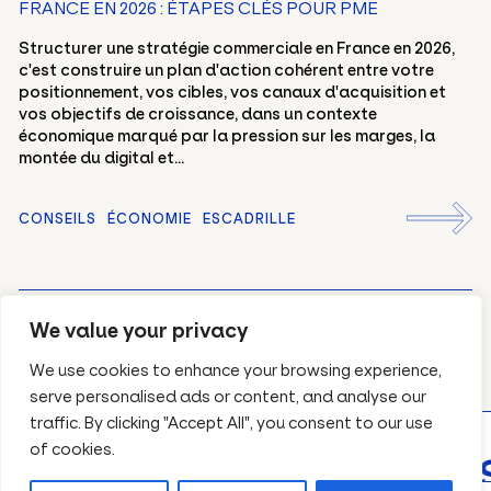
FR
EN
FRANCE EN 2026 : ÉTAPES CLÉS POUR PME
Structurer une stratégie commerciale en France en 2026,
c'est construire un plan d'action cohérent entre votre
positionnement, vos cibles, vos canaux d'acquisition et
vos objectifs de croissance, dans un contexte
économique marqué par la pression sur les marges, la
montée du digital et...
CONSEILS
ÉCONOMIE
ESCADRILLE
DÉCOUVREZ TOUS NOS ARTICLES
We value your privacy
We use cookies to enhance your browsing experience,
serve personalised ads or content, and analyse our
traffic. By clicking "Accept All", you consent to our use
of cookies.
EVIS