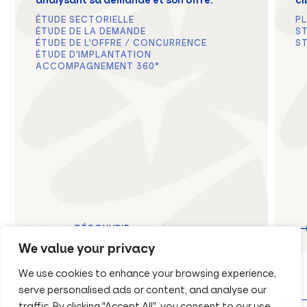
analysant sa demande et son offre.
ci
ÉTUDE SECTORIELLE
P
ÉTUDE DE LA DEMANDE
S
FR
ÉTUDE DE L'OFFRE / CONCURRENCE
ST
EN
ÉTUDE D'IMPLANTATION
ACCOMPAGNEMENT 360°
DÉCOUVRIR
We value your privacy
We use cookies to enhance your browsing experience,
serve personalised ads or content, and analyse our
traffic. By clicking "Accept All", you consent to our use