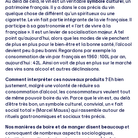
Au delà de cela, le vin est un véritable
symbole culturel
, un
patrimoine français. Il y a dans le cas précis du vin
quelque chose de différent qu’un spiritueux ou une
cigarette. Le vin fait partie intégrante de la vie française. Il
participe à sa gastronomie et « l’art de vivre à la
française ». Il est un levier de socialisation majeur. A tel
point qu’aujourd’hui, alors que les modes de vie penchent
de plus en plus pour le bien-être et la bonne santé, l’alcool
devient peu à peu banni. Regardons par exemple la
consommation de vin par français en 1960 : 100L par an,
aujourd’hui : 42L. Ainsi on voit de plus en plus sur le marché
des vins sans alcool et autres déclinaisons.
Comment interpréter ces nouveaux produits ?
Eh bien
justement, malgré une volonté de réduire sa
consommation d’alcool, les consommateurs veulent tout
de même pouvoir boire du vin. Parce que le vin est, au delà
d’être très bon, un symbole culturel, convivial, un « fait
social total » (Marcel Mauss) qui rassemble autour de
rituels gastronomiques et sociaux très précis.
Nos manières de boire et de manger disent beaucoup
et
convoquent de nombreux aspects sociologiques,