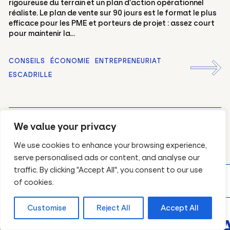
rigoureuse du terrain et un plan d'action opérationnel
réaliste. Le plan de vente sur 90 jours est le format le plus
efficace pour les PME et porteurs de projet : assez court
pour maintenir la...
CONSEILS
ÉCONOMIE
ENTREPRENEURIAT
ESCADRILLE
DÉCOUVREZ TOUS NOS ARTICLES
We value your privacy
We use cookies to enhance your browsing experience,
serve personalised ads or content, and analyse our
traffic. By clicking "Accept All", you consent to our use
of cookies.
IS
Customise
Reject All
Accept All
ACT