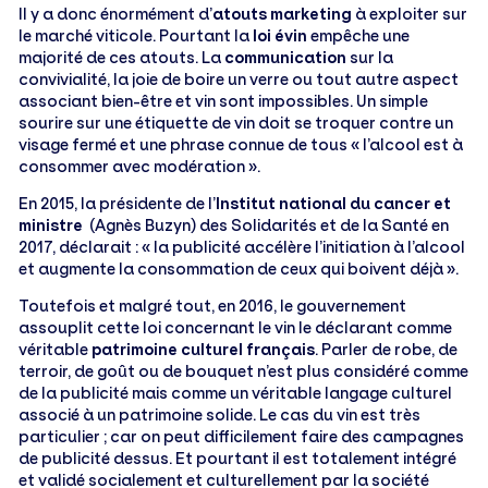
Il y a donc énormément d’
atouts marketing
à exploiter sur
le marché viticole. Pourtant la
loi évin
empêche une
majorité de ces atouts. La
communication
sur la
convivialité, la joie de boire un verre ou tout autre aspect
associant bien-être et vin sont impossibles. Un simple
sourire sur une étiquette de vin doit se troquer contre un
visage fermé et une phrase connue de tous « l’alcool est à
consommer avec modération ».
En 2015, la présidente de l’
Institut national du cancer et
ministre
(Agnès Buzyn) des Solidarités et de la Santé en
2017, déclarait : « la publicité accélère l’initiation à l’alcool
et augmente la consommation de ceux qui boivent déjà ».
Toutefois et malgré tout, en 2016, le gouvernement
assouplit cette loi concernant le vin le déclarant comme
véritable
patrimoine culturel français
. Parler de robe, de
terroir, de goût ou de bouquet n’est plus considéré comme
de la publicité mais comme un véritable langage culturel
associé à un patrimoine solide. Le cas du vin est très
particulier ; car on peut difficilement faire des campagnes
de publicité dessus. Et pourtant il est totalement intégré
et validé socialement et culturellement par la société