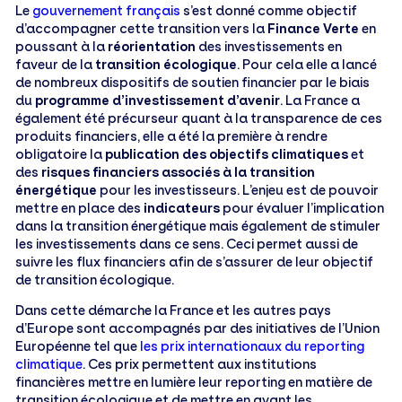
Le
gouvernement français
s’est donné comme objectif
d’accompagner cette transition vers la
Finance Verte
en
poussant à la
réorientation
des investissements en
faveur de la
transition écologique
. Pour cela elle a lancé
de nombreux dispositifs de soutien financier par le biais
du
programme d’investissement d’avenir
. La France a
également été précurseur quant à la transparence de ces
produits financiers, elle a été la première à rendre
obligatoire la
publication des objectifs climatiques
et
des
risques financiers associés à la transition
énergétique
pour les investisseurs. L’enjeu est de pouvoir
mettre en place des
indicateurs
pour évaluer l’implication
dans la transition énergétique mais également de stimuler
les investissements dans ce sens. Ceci permet aussi de
suivre les flux financiers afin de s’assurer de leur objectif
de transition écologique.
Dans cette démarche la France et les autres pays
d’Europe sont accompagnés par des initiatives de l’Union
Européenne tel que
les prix internationaux du reporting
climatique
. Ces prix permettent aux institutions
financières mettre en lumière leur reporting en matière de
transition écologique et de mettre en avant les