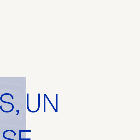
S, UN
ISE