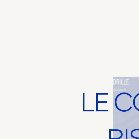
LE C
RI