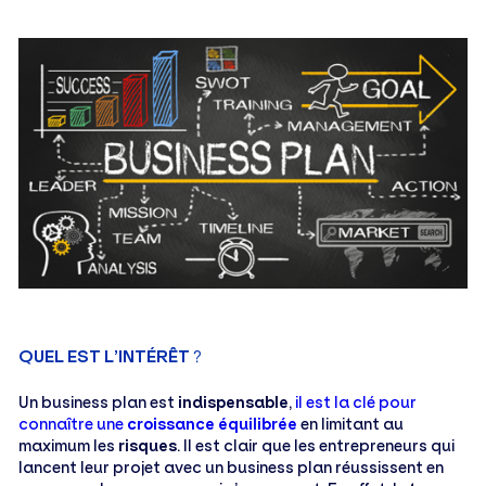
QUEL EST L’INTÉRÊT
?
Un business plan est
indispensable
,
il est la clé pour
connaître une
croissance équilibrée
en limitant au
maximum les
risques
. Il est clair que les entrepreneurs qui
lancent leur projet avec un business plan réussissent en