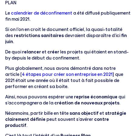
PLAN
Le
calendrier de déconfinement
a été diffusé publiquement
fin mai 2021.
Si on l’on en croit le document officiel, la quasi-totalité
des
restrictions sanitaires
devraient disparaître d’ici
fin
juin
.
De quoi
relancer
et
créer
les projets qui étaient en stand-
by depuis le début du confinement.
Plus globalement, nous avons démontré dans notre
article [
4 étapes pour créer son entreprise en 2021
] que
2021 était une année où il était tout à fait possible de
performer en créant sa boite.
Ainsi, nous pouvons espérer une
reprise économique
qui
s’accompagnera de la
création de nouveaux projets
.
Néanmoins, partir bille en tête
sans objectif
et
stratégie
clairement définie
peut souvent s’avérer
contre
productif
.
C’est là tout l’intérêt d’un
Business Plan
.