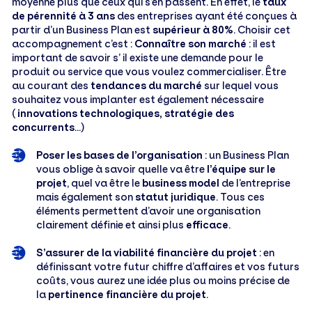
moyenne plus que ceux qui s’en passent. En effet, le
taux
de pérennité à 3 ans
des entreprises ayant été conçues à
partir d’un Business Plan est
supérieur à 80%
. Choisir cet
accompagnement c’est :
Connaître son marché
: il est
important de savoir s’ il existe une demande pour le
produit ou service que vous voulez commercialiser. Être
au courant des
tendances du marché
sur lequel vous
souhaitez vous implanter est également nécessaire
(
innovations technologiques, stratégie des
concurrents
…)
Poser les bases de l’organisation
: un Business Plan
vous oblige à savoir quelle va être
l’équipe sur le
projet
, quel va être le
business model
de l’entreprise
mais également son
statut juridique
. Tous ces
éléments permettent d’avoir une organisation
clairement définie et ainsi plus
efficace
.
S’assurer de la viabilité financière du projet
: en
définissant votre futur chiffre d’affaires et vos futurs
coûts, vous aurez une idée plus ou moins précise de
la
pertinence financière du projet
.